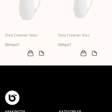
Dora Creamer 150cc
Dora Creamer 50cc
DRA150ST
DRA50ST
HAKKIMIZDA
KATEGORİLER