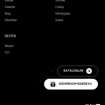
Kariyer
Vitrified
Haberler
Cutlery
Blog
Infinityglass
Etkinlikler
Solida
DESTEK
İletişim
SSS
KATALOGLAR
SHOWROOM RANDEVU